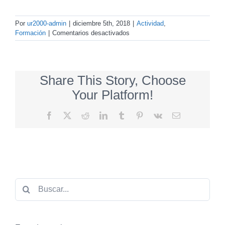
Por
ur2000-admin
|
diciembre 5th, 2018
|
Actividad
,
en
Formación
|
Comentarios desactivados
Jornadas
Derecho
y
Montaña
Share This Story, Choose
Your Platform!
Facebook
X
Reddit
LinkedIn
Tumblr
Pinterest
Vk
Correo
electrónico
Buscar: